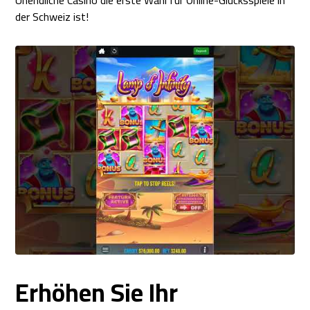
Unendliche Casino die erste Wahl für Online-Glücksspiele in
der Schweiz ist!
Erhöhen Sie Ihr