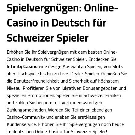
Spielvergnügen: Online-
Casino in Deutsch für
Schweizer Spieler
Erhöhen Sie Ihr Spielvergnügen mit dem besten Online-
Casino in Deutsch für Schweizer Spieler. Entdecken Sie
Infinity Casino
eine riesige Auswahl an Spielen, von Slots
über Tischspiele bis hin zu Live-Dealer-Spielen. Genießen Sie
die Benutzerfreundlichkeit und Sicherheit auf höchstem
Niveau. Profitieren Sie von lukrativen Bonusangeboten und
speziellen Promotionen. Spielen Sie in Schweizer Franken
und zahlen Sie bequem mit vertrauenswürdigen
Zahlungsmethoden. Werden Sie Teil einer lebendigen
Casino-Community und erleben Sie erstklassigen
Kundenservice. Erhöhen Sie Ihr Spielvergnügen noch heute
im deutschen Online-Casino für Schweizer Spieler!