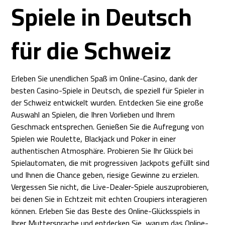
Spiele in Deutsch
für die Schweiz
Erleben Sie unendlichen Spaß im Online-Casino, dank der
besten Casino-Spiele in Deutsch, die speziell für Spieler in
der Schweiz entwickelt wurden. Entdecken Sie eine große
Auswahl an Spielen, die Ihren Vorlieben und Ihrem
Geschmack entsprechen. Genießen Sie die Aufregung von
Spielen wie Roulette, Blackjack und Poker in einer
authentischen Atmosphäre. Probieren Sie Ihr Glück bei
Spielautomaten, die mit progressiven Jackpots gefüllt sind
und Ihnen die Chance geben, riesige Gewinne zu erzielen.
Vergessen Sie nicht, die Live-Dealer-Spiele auszuprobieren,
bei denen Sie in Echtzeit mit echten Croupiers interagieren
können. Erleben Sie das Beste des Online-Glücksspiels in
Ihrer Muttersprache und entdecken Sie, warum das Online-