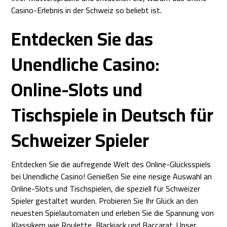
Casino-Erlebnis in der Schweiz so beliebt ist.
Entdecken Sie das
Unendliche Casino:
Online-Slots und
Tischspiele in Deutsch für
Schweizer Spieler
Entdecken Sie die aufregende Welt des Online-Glücksspiels
bei Unendliche Casino! Genießen Sie eine riesige Auswahl an
Online-Slots und Tischspielen, die speziell für Schweizer
Spieler gestaltet wurden. Probieren Sie Ihr Glück an den
neuesten Spielautomaten und erleben Sie die Spannung von
Klassikern wie Roulette, Blackjack und Baccarat. Unser