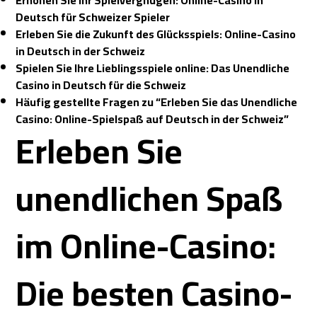
Erhöhen Sie Ihr Spielvergnügen: Online-Casino in
Deutsch für Schweizer Spieler
Erleben Sie die Zukunft des Glücksspiels: Online-Casino
in Deutsch in der Schweiz
Spielen Sie Ihre Lieblingsspiele online: Das Unendliche
Casino in Deutsch für die Schweiz
Häufig gestellte Fragen zu “Erleben Sie das Unendliche
Casino: Online-Spielspaß auf Deutsch in der Schweiz”
Erleben Sie
unendlichen Spaß
im Online-Casino:
Die besten Casino-