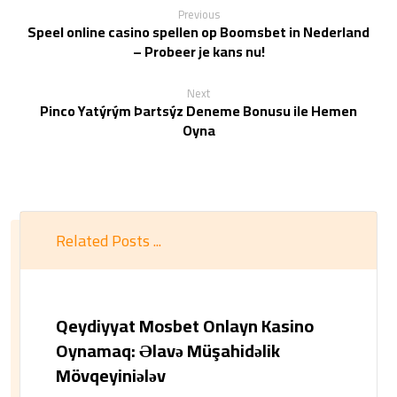
Previous
Speel online casino spellen op Boomsbet in Nederland
– Probeer je kans nu!
Next
Pinco Yatýrým Þartsýz Deneme Bonusu ile Hemen
Oyna
Related Posts ...
Qeydiyyat Mosbet Onlayn Kasino
Oynamaq: Əlavə Müşahidəlik
Mövqeyiniələv