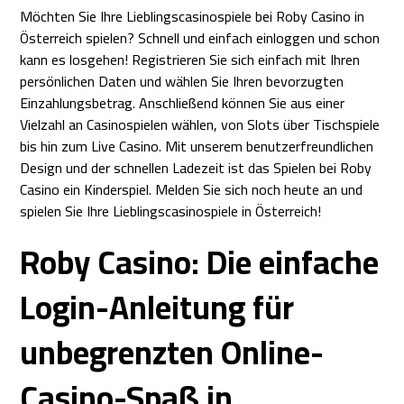
Möchten Sie Ihre Lieblingscasinospiele bei Roby Casino in
Österreich spielen? Schnell und einfach einloggen und schon
kann es losgehen! Registrieren Sie sich einfach mit Ihren
persönlichen Daten und wählen Sie Ihren bevorzugten
Einzahlungsbetrag. Anschließend können Sie aus einer
Vielzahl an Casinospielen wählen, von Slots über Tischspiele
bis hin zum Live Casino. Mit unserem benutzerfreundlichen
Design und der schnellen Ladezeit ist das Spielen bei Roby
Casino ein Kinderspiel. Melden Sie sich noch heute an und
spielen Sie Ihre Lieblingscasinospiele in Österreich!
Roby Casino: Die einfache
Login-Anleitung für
unbegrenzten Online-
Casino-Spaß in