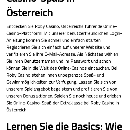
Österreich
Entdecken Sie Roby Casino, Österreichs führende Online-
Casino-Plattform! Mit unserer benutzerfreundlichen Login-
Anleitung können Sie schnell und einfach starten.
Registrieren Sie sich einfach auf unserer Website und
verifizieren Sie Ihre E-Mail-Adresse. Als Nächstes wählen
Sie Ihren Benutzernamen und Ihr Passwort und schon
können Sie in die Welt des Online-Casinos eintauchen. Bei
Roby Casino stehen Ihnen unbegrenzte Spaß- und
Gewinnmöglichkeiten zur Verfügung. Lassen Sie sich von
unserem Spielangebot begeistern und profitieren Sie von
unseren Bonusaktionen. Spielen Sie noch heute und erleben
Sie Online-Casino-Spaß der Extraklasse bei Roby Casino in
Österreich!
Lernen Sie die Basics: Wie