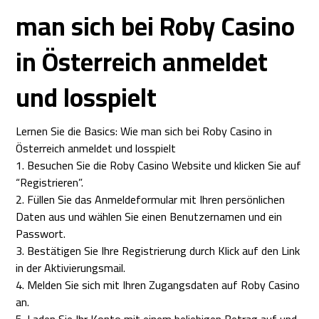
man sich bei Roby Casino
in Österreich anmeldet
und losspielt
Lernen Sie die Basics: Wie man sich bei Roby Casino in
Österreich anmeldet und losspielt
1. Besuchen Sie die Roby Casino Website und klicken Sie auf
“Registrieren”.
2. Füllen Sie das Anmeldeformular mit Ihren persönlichen
Daten aus und wählen Sie einen Benutzernamen und ein
Passwort.
3. Bestätigen Sie Ihre Registrierung durch Klick auf den Link
in der Aktivierungsmail.
4. Melden Sie sich mit Ihren Zugangsdaten auf Roby Casino
an.