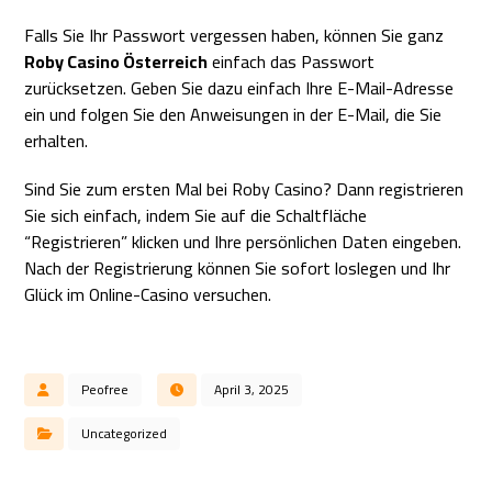
Falls Sie Ihr Passwort vergessen haben, können Sie ganz
Roby Casino Österreich
einfach das Passwort
zurücksetzen. Geben Sie dazu einfach Ihre E-Mail-Adresse
ein und folgen Sie den Anweisungen in der E-Mail, die Sie
erhalten.
Sind Sie zum ersten Mal bei Roby Casino? Dann registrieren
Sie sich einfach, indem Sie auf die Schaltfläche
“Registrieren” klicken und Ihre persönlichen Daten eingeben.
Nach der Registrierung können Sie sofort loslegen und Ihr
Glück im Online-Casino versuchen.
Peofree
April 3, 2025
Uncategorized