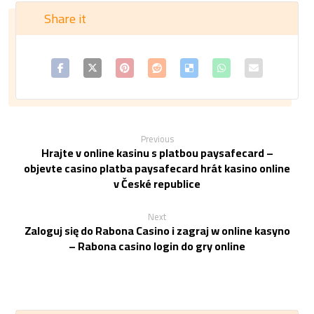
Previous
Hrajte v online kasinu s platbou paysafecard –
objevte casino platba paysafecard hrát kasino online
v České republice
Next
Zaloguj się do Rabona Casino i zagraj w online kasyno
– Rabona casino login do gry online