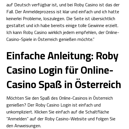
auf Deutsch verfügbar ist, und bei Roby Casino ist das der
Fall. Der Anmeldeprozess ist klar und einfach und ich hatte
keinerlei Probleme, loszulegen. Die Seite ist übersichtlich
gestaltet und ich habe bereits einige tolle Gewinne erzielt.
Ich kann Roby Casino wirklich jedem empfehlen, der Online-
Casino-Spiele in Österreich genießen möchte.”
Einfache Anleitung: Roby
Casino Login für Online-
Casino Spaß in Österreich
Möchten Sie den Spaß des Online-Casinos in Österreich
genießen? Der Roby Casino Login ist einfach und
unkompliziert. Klicken Sie einfach auf die Schaltfläche
“Anmelden” auf der Roby Casino-Website und folgen Sie
den Anweisungen.