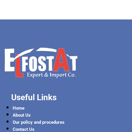
Useful Links
Home
About Us
Our policy and procedures
Contact Us