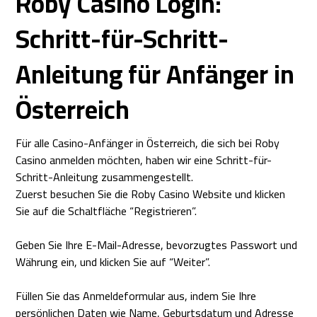
Roby Casino Login:
Schritt-für-Schritt-
Anleitung für Anfänger in
Österreich
Für alle Casino-Anfänger in Österreich, die sich bei Roby
Casino anmelden möchten, haben wir eine Schritt-für-
Schritt-Anleitung zusammengestellt.
Zuerst besuchen Sie die Roby Casino Website und klicken
Sie auf die Schaltfläche “Registrieren”.
Geben Sie Ihre E-Mail-Adresse, bevorzugtes Passwort und
Währung ein, und klicken Sie auf “Weiter”.
Füllen Sie das Anmeldeformular aus, indem Sie Ihre
persönlichen Daten wie Name, Geburtsdatum und Adresse