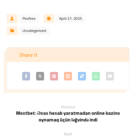
Peofree
April 21, 2025
Uncategorized
Previous
Mostbet: Əsas hesab yaratmadan online kazino
oynamaq üçün ləğvində indi
Next