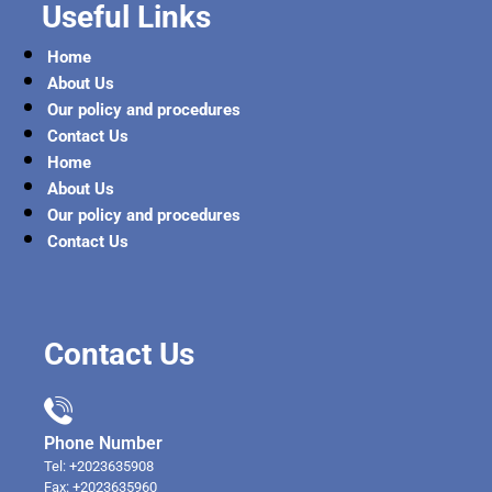
Useful Links
Home
About Us
Our policy and procedures
Contact Us
Home
About Us
Our policy and procedures
Contact Us
Contact Us
Phone Number
Tel: +2023635908
Fax: +2023635960