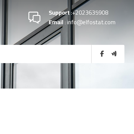
Support
:+2023635908
Email
: info@elfostat.com