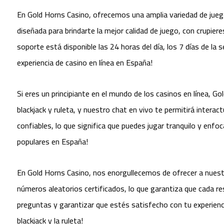
En Gold Horns Casino, ofrecemos una amplia variedad de jueg
diseñada para brindarte la mejor calidad de juego, con crupier
soporte está disponible las 24 horas del día, los 7 días de l
experiencia de casino en línea en España!
Si eres un principiante en el mundo de los casinos en línea, 
blackjack y ruleta, y nuestro chat en vivo te permitirá inte
confiables, lo que significa que puedes jugar tranquilo y enfo
populares en España!
En Gold Horns Casino, nos enorgullecemos de ofrecer a nuestr
números aleatorios certificados, lo que garantiza que cada re
preguntas y garantizar que estés satisfecho con tu experienc
blackjack y la ruleta!