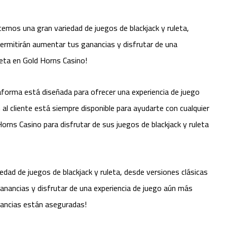
emos una gran variedad de juegos de blackjack y ruleta,
ermitirán aumentar tus ganancias y disfrutar de una
leta en Gold Horns Casino!
aforma está diseñada para ofrecer una experiencia de juego
al cliente está siempre disponible para ayudarte con cualquier
ns Casino para disfrutar de sus juegos de blackjack y ruleta
dad de juegos de blackjack y ruleta, desde versiones clásicas
nancias y disfrutar de una experiencia de juego aún más
anancias están aseguradas!