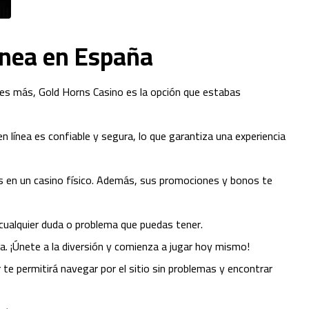
línea en España
ues más, Gold Horns Casino es la opción que estabas
línea es confiable y segura, lo que garantiza una experiencia
ras en un casino físico. Además, sus promociones y bonos te
r cualquier duda o problema que puedas tener.
a. ¡Únete a la diversión y comienza a jugar hoy mismo!
 te permitirá navegar por el sitio sin problemas y encontrar