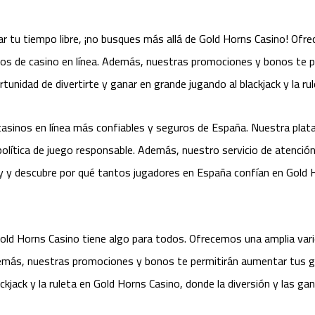
 tu tiempo libre, ¡no busques más allá de Gold Horns Casino! Ofrec
gos de casino en línea. Además, nuestras promociones y bonos te p
unidad de divertirte y ganar en grande jugando al blackjack y la ru
asinos en línea más confiables y seguros de España. Nuestra plat
lítica de juego responsable. Además, nuestro servicio de atención 
y descubre por qué tantos jugadores en España confían en Gold Hor
old Horns Casino tiene algo para todos. Ofrecemos una amplia varie
demás, nuestras promociones y bonos te permitirán aumentar tus ga
kjack y la ruleta en Gold Horns Casino, donde la diversión y las g