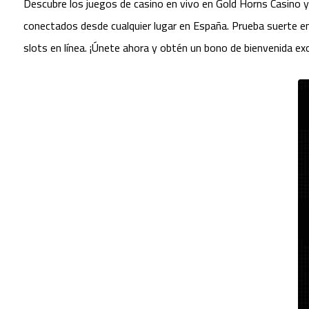
Descubre los juegos de casino en vivo en Gold Horns Casino y l
conectados desde cualquier lugar en España. Prueba suerte en 
slots en línea. ¡Únete ahora y obtén un bono de bienvenida exc