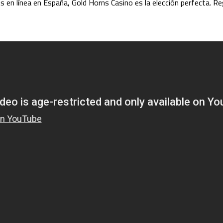
s en línea en España, Gold Horns Casino es la elección perfecta. Re