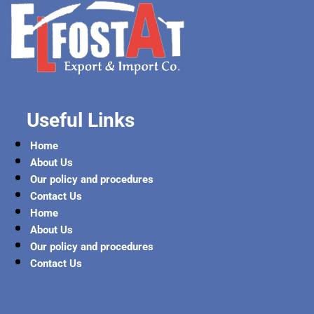
Useful Links
Home
About Us
Our policy and procedures
Contact Us
Home
About Us
Our policy and procedures
Contact Us