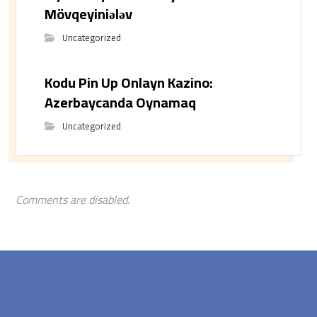
Mövqeyiniələv
Uncategorized
Kodu Pin Up Onlayn Kazino:
Azerbaycanda Oynamaq
Uncategorized
Comments are disabled.