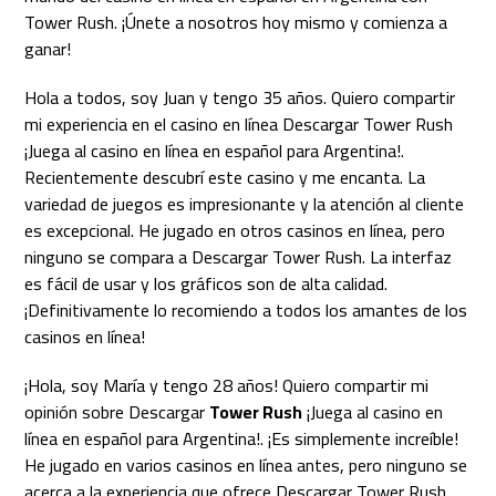
Tower Rush. ¡Únete a nosotros hoy mismo y comienza a
ganar!
Hola a todos, soy Juan y tengo 35 años. Quiero compartir
mi experiencia en el casino en línea Descargar Tower Rush
¡Juega al casino en línea en español para Argentina!.
Recientemente descubrí este casino y me encanta. La
variedad de juegos es impresionante y la atención al cliente
es excepcional. He jugado en otros casinos en línea, pero
ninguno se compara a Descargar Tower Rush. La interfaz
es fácil de usar y los gráficos son de alta calidad.
¡Definitivamente lo recomiendo a todos los amantes de los
casinos en línea!
¡Hola, soy María y tengo 28 años! Quiero compartir mi
opinión sobre Descargar
Tower Rush
¡Juega al casino en
línea en español para Argentina!. ¡Es simplemente increíble!
He jugado en varios casinos en línea antes, pero ninguno se
acerca a la experiencia que ofrece Descargar Tower Rush.