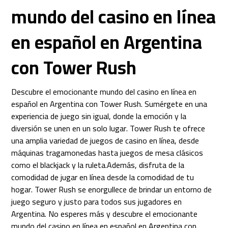
mundo del casino en línea
en español en Argentina
con Tower Rush
Descubre el emocionante mundo del casino en línea en
español en Argentina con Tower Rush. Sumérgete en una
experiencia de juego sin igual, donde la emoción y la
diversión se unen en un solo lugar. Tower Rush te ofrece
una amplia variedad de juegos de casino en línea, desde
máquinas tragamonedas hasta juegos de mesa clásicos
como el blackjack y la ruleta.Además, disfruta de la
comodidad de jugar en línea desde la comodidad de tu
hogar. Tower Rush se enorgullece de brindar un entorno de
juego seguro y justo para todos sus jugadores en
Argentina. No esperes más y descubre el emocionante
mundo del casino en línea en español en Argentina con