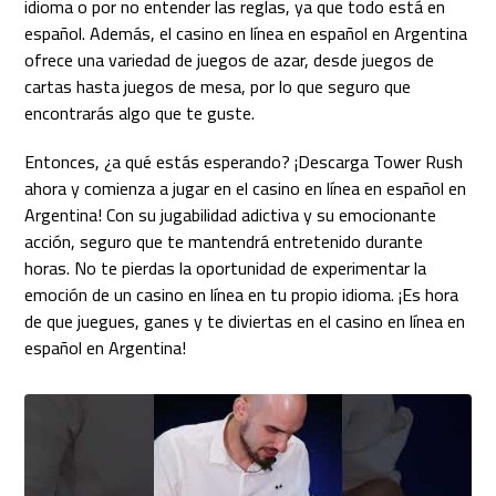
idioma o por no entender las reglas, ya que todo está en
español. Además, el casino en línea en español en Argentina
ofrece una variedad de juegos de azar, desde juegos de
cartas hasta juegos de mesa, por lo que seguro que
encontrarás algo que te guste.
Entonces, ¿a qué estás esperando? ¡Descarga Tower Rush
ahora y comienza a jugar en el casino en línea en español en
Argentina! Con su jugabilidad adictiva y su emocionante
acción, seguro que te mantendrá entretenido durante
horas. No te pierdas la oportunidad de experimentar la
emoción de un casino en línea en tu propio idioma. ¡Es hora
de que juegues, ganes y te diviertas en el casino en línea en
español en Argentina!