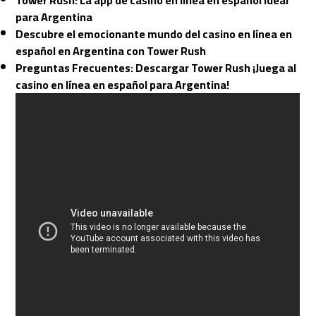
Tower Rush: La app de casino en línea en español ideal
para Argentina
Descubre el emocionante mundo del casino en línea en
español en Argentina con Tower Rush
Preguntas Frecuentes: Descargar Tower Rush ¡Juega al
casino en línea en español para Argentina!