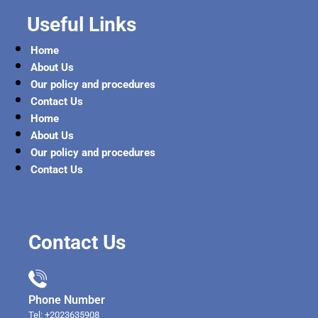
Useful Links
Home
About Us
Our policy and procedures
Contact Us
Home
About Us
Our policy and procedures
Contact Us
Contact Us
Phone Number
Tel: +2023635908