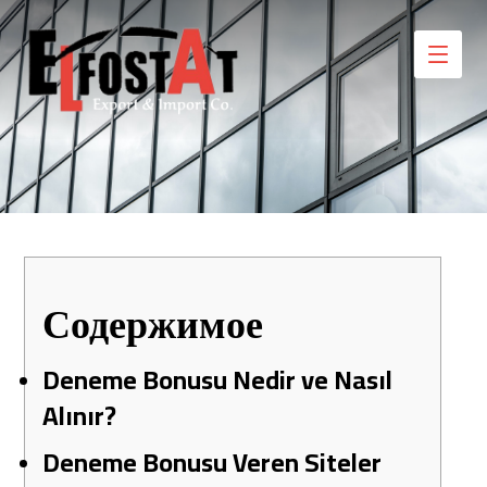
Содержимое
Deneme
Bonusu Nedir ve Nasıl
Alınır?
Deneme
Bonusu Veren Siteler