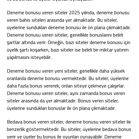
Deneme bonusu veren siteler 2025 yılında, deneme bonusu
veren bahis siteleri arasında yer almaktadır. Bu siteler,
üyelerine sundukları deneme bonusu ile ön plana çıkmaktadır.
Deneme bonusu veren siteler, genellikle bonuslarını belirli
şartlar altında verir. Örneğin, bazı siteler deneme bonusu için
üyelik şartı koşarken, bazı siteler ise belirli bir miktar yatırım
yapılmasını isteyebilir.
Deneme bonusu veren yeni siteler, genellikle daha yüksek
oranlarda deneme bonusu vermektedir. Bu siteler, üyelerine
daha fazla bonus vererek, onları siteye çekmeye çalışırlar.
Deneme bonusu veren siteler, aynı zamanda bonus veren
siteler arasında da yer almaktadır. Bonus veren siteler,
üyelerine sundukları bonuslar ile ön plana çıkmaktadır.
Bedava bonus veren siteler, deneme bonusu veren siteler ile
benzerlik göstermektedir. Bu siteler, üyelerine bedava bonus
verir ve üyeler bu bonus ile oyunları oynayabilir. Deneme