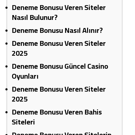
Deneme
Bonusu Veren Siteler
Nasıl Bulunur?
Deneme
Bonusu Nasıl Alınır?
Deneme
Bonusu Veren Siteler
2025
Deneme
Bonusu Güncel Casino
Oyunları
Deneme
Bonusu Veren Siteler
2025
Deneme
Bonusu Veren Bahis
Siteleri
Deneme
Bonusu Veren Sitelerin