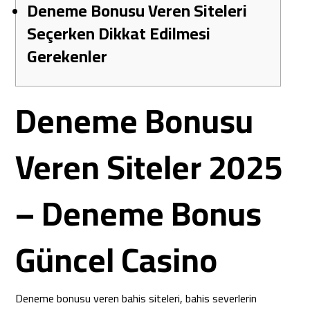
Deneme Bonusu Veren Siteleri
Seçerken Dikkat Edilmesi
Gerekenler
Deneme Bonusu
Veren Siteler 2025
– Deneme Bonus
Güncel Casino
Deneme bonusu veren bahis siteleri, bahis severlerin