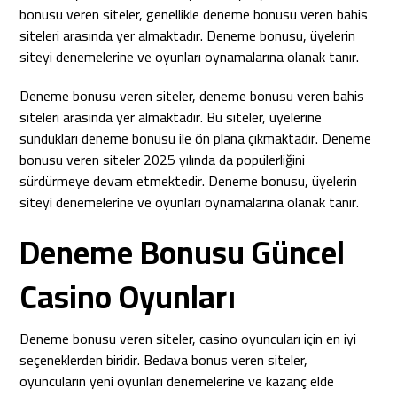
bonusu veren siteler, genellikle deneme bonusu veren bahis
siteleri arasında yer almaktadır. Deneme bonusu, üyelerin
siteyi denemelerine ve oyunları oynamalarına olanak tanır.
Deneme bonusu veren siteler, deneme bonusu veren bahis
siteleri arasında yer almaktadır. Bu siteler, üyelerine
sundukları deneme bonusu ile ön plana çıkmaktadır. Deneme
bonusu veren siteler 2025 yılında da popülerliğini
sürdürmeye devam etmektedir. Deneme bonusu, üyelerin
siteyi denemelerine ve oyunları oynamalarına olanak tanır.
Deneme Bonusu Güncel
Casino Oyunları
Deneme bonusu veren siteler, casino oyuncuları için en iyi
seçeneklerden biridir. Bedava bonus veren siteler,
oyuncuların yeni oyunları denemelerine ve kazanç elde