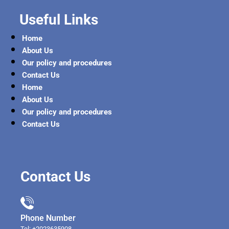
Useful Links
Home
About Us
Our policy and procedures
Contact Us
Home
About Us
Our policy and procedures
Contact Us
Contact Us
Phone Number
Tel: +2023635908