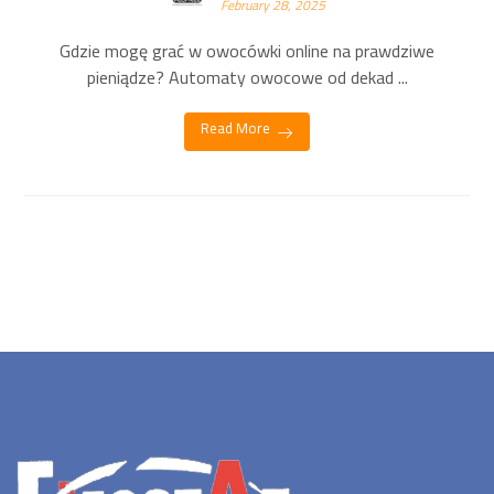
February 28, 2025
Gdzie mogę grać w owocówki online na prawdziwe
pieniądze? Automaty owocowe od dekad ...
Read More