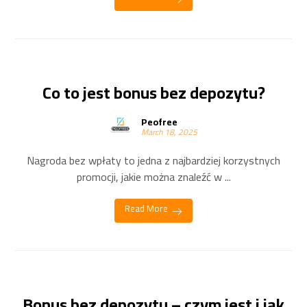
Co to jest bonus bez depozytu?
Peofree
March 18, 2025
Nagroda bez wpłaty to jedna z najbardziej korzystnych
promocji, jakie można znaleźć w ...
Read More
Bonus bez depozytu – czym jest i jak