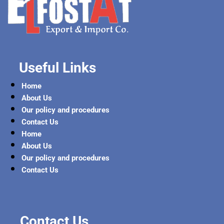
Useful Links
Home
About Us
Our policy and procedures
Contact Us
Home
About Us
Our policy and procedures
Contact Us
Contact Us