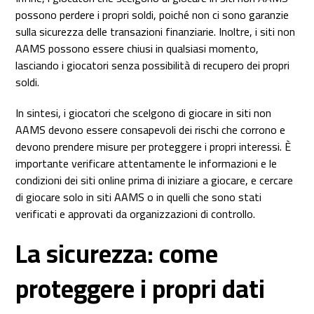
possono perdere i propri soldi, poiché non ci sono garanzie
sulla sicurezza delle transazioni finanziarie. Inoltre, i siti non
AAMS possono essere chiusi in qualsiasi momento,
lasciando i giocatori senza possibilità di recupero dei propri
soldi.
In sintesi, i giocatori che scelgono di giocare in siti non
AAMS devono essere consapevoli dei rischi che corrono e
devono prendere misure per proteggere i propri interessi. È
importante verificare attentamente le informazioni e le
condizioni dei siti online prima di iniziare a giocare, e cercare
di giocare solo in siti AAMS o in quelli che sono stati
verificati e approvati da organizzazioni di controllo.
La sicurezza: come
proteggere i propri dati