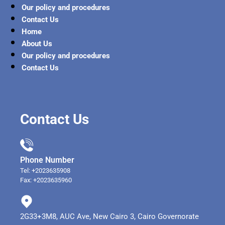
Our policy and procedures
Contact Us
Home
About Us
Our policy and procedures
Contact Us
Contact Us
Phone Number
Tel: +2023635908
Fax: +2023635960
2G33+3M8, AUC Ave, New Cairo 3, Cairo Governorate