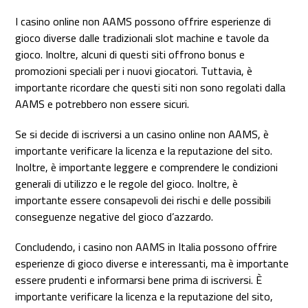
I casino online non AAMS possono offrire esperienze di
gioco diverse dalle tradizionali slot machine e tavole da
gioco. Inoltre, alcuni di questi siti offrono bonus e
promozioni speciali per i nuovi giocatori. Tuttavia, è
importante ricordare che questi siti non sono regolati dalla
AAMS e potrebbero non essere sicuri.
Se si decide di iscriversi a un casino online non AAMS, è
importante verificare la licenza e la reputazione del sito.
Inoltre, è importante leggere e comprendere le condizioni
generali di utilizzo e le regole del gioco. Inoltre, è
importante essere consapevoli dei rischi e delle possibili
conseguenze negative del gioco d’azzardo.
Concludendo, i casino non AAMS in Italia possono offrire
esperienze di gioco diverse e interessanti, ma è importante
essere prudenti e informarsi bene prima di iscriversi. È
importante verificare la licenza e la reputazione del sito,