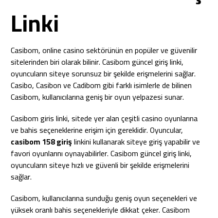
Linki
Casibom, online casino sektörünün en popüler ve güvenilir
sitelerinden biri olarak bilinir. Casibom güncel giriş linki,
oyuncuların siteye sorunsuz bir şekilde erişmelerini sağlar.
Casibo, Casibon ve Cadibom gibi farklı isimlerle de bilinen
Casibom, kullanıcılarına geniş bir oyun yelpazesi sunar.
Casibom giris linki, sitede yer alan çeşitli casino oyunlarına
ve bahis seçeneklerine erişim için gereklidir. Oyuncular,
casibom 158 giriş
linkini kullanarak siteye giriş yapabilir ve
favori oyunlarını oynayabilirler. Casibom güncel giriş linki,
oyuncuların siteye hızlı ve güvenli bir şekilde erişmelerini
sağlar.
Casibom, kullanıcılarına sunduğu geniş oyun seçenekleri ve
yüksek oranlı bahis seçenekleriyle dikkat çeker. Casibom