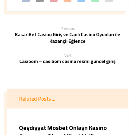
Previous
BasariBet Casino Giriş ve Canlı Casino Oyunları ile
Kazançlı Eğlence
Next
Casibom – casibom casino resmi güncel giriş
Related Posts ...
Qeydiyyat Mosbet Onlayn Kasino