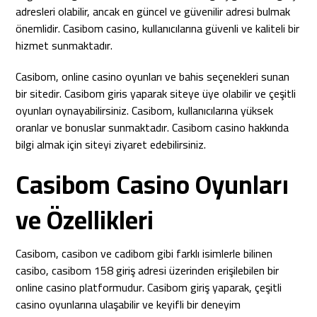
adresleri olabilir, ancak en güncel ve güvenilir adresi bulmak
önemlidir. Casibom casino, kullanıcılarına güvenli ve kaliteli bir
hizmet sunmaktadır.
Casibom, online casino oyunları ve bahis seçenekleri sunan
bir sitedir. Casibom giris yaparak siteye üye olabilir ve çeşitli
oyunları oynayabilirsiniz. Casibom, kullanıcılarına yüksek
oranlar ve bonuslar sunmaktadır. Casibom casino hakkında
bilgi almak için siteyi ziyaret edebilirsiniz.
Casibom Casino Oyunları
ve Özellikleri
Casibom, casibon ve cadibom gibi farklı isimlerle bilinen
casibo, casibom 158 giriş adresi üzerinden erişilebilen bir
online casino platformudur. Casibom giriş yaparak, çeşitli
casino oyunlarına ulaşabilir ve keyifli bir deneyim