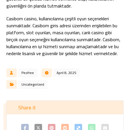
güvenliğini ön planda tutmaktadır.
Casibom casino, kullanıcılarına çeşitli oyun seçenekleri
sunmaktadır. Casibom giris adresi üzerinden erişilebilen bu
platform, slot oyunları, masa oyunları, canlı casino gibi
birçok oyun seçeneğini kullanıcılarına sunmaktadır. Casibom,
kullanıcılarına en iyi hizmeti sunmayı amaçlamaktadır ve bu
nedenle lisanslı ve güvenilir bir şekilde hizmet vermektedir.
Peofree
April 8, 2025
Uncategorized