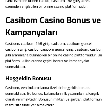
farklı isimlerle bilinen casibo, casibom 158 giriş adresi
üzerinden erişilebilen bir online casino platformudur.
Casibom Casino Bonus ve
Kampanyaları
Casibom, casibom 158 giriş, cadibom, casibom güncel,
casibom giriş, casibo, casibom güncel giriş, casıbom, casibon
gibi aramalarla bulunabilen bir online casino platformudur. Bu
platform, kullanıcılarına çeşitli bonus ve kampanyalar
sunmaktadır.
Hoşgeldin Bonusu
Casibom, yeni kullanıcılarına özel bir hoşgeldin bonusu
sunmaktadır. Bu bonus, kullanıcıların ilk yatırımlarına karşılık
olarak verilmektedir. Bonusun miktarı ve şartları, platformun
resmi sitesinde yer almaktadır.