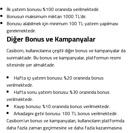
İlk yatırım bonusu %100 oranında verilmektedir.
Bonusun maksimum miktarı 1000 TL’dir.
Bonusu alabilmek için minimum 100 TL yatırım yapılması
gerekmektedir.
Diğer Bonus ve Kampanyalar
Casibom, kullanıcılarına çeşitli diğer bonus ve kampanyalar da
sunmaktadır. Bu bonus ve kampanyalar, platformun resmi
sitesinde yer almaktadır.
Hafta içi yatırım bonusu: %20 oranında bonus
verilmektedir.
Hafta sonu yatırım bonusu: %30 oranında bonus
verilmektedir.
Kayıp bonusu: %10 oranında bonus verilmektedir.
Arkadaşını getir bonusu: 100 TL bonus verilmektedir.
Casibom’un bonus ve kampanyaları, kullanıcıların platformda
daha fazla zaman geçirmesine ve daha fazla kazanmasına