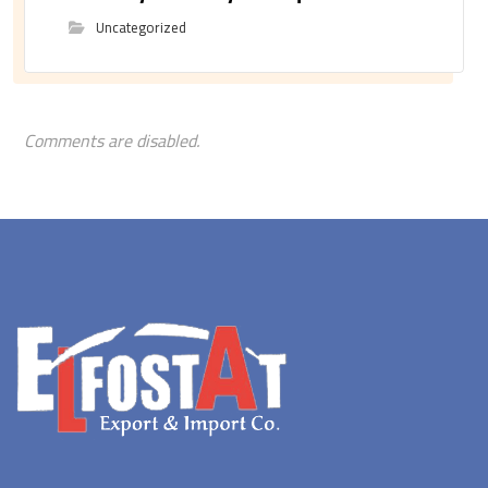
Uncategorized
Comments are disabled.