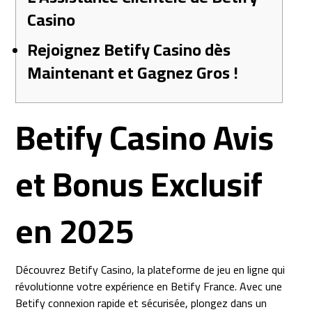
Casino
Rejoignez Betify Casino dès
Maintenant et Gagnez Gros !
Betify Casino Avis
et Bonus Exclusif
en 2025
Découvrez Betify Casino, la plateforme de jeu en ligne qui
révolutionne votre expérience en Betify France. Avec une
Betify connexion rapide et sécurisée, plongez dans un