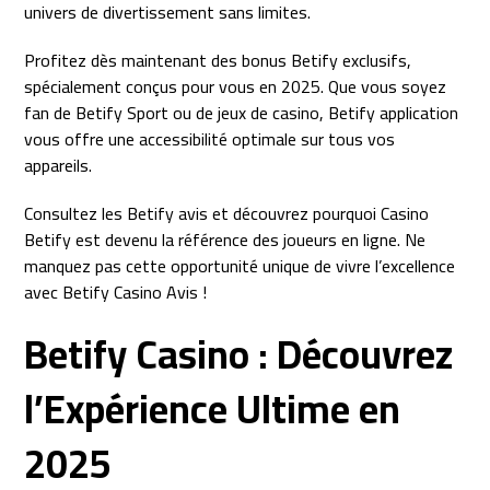
univers de divertissement sans limites.
Profitez dès maintenant des bonus Betify exclusifs,
spécialement conçus pour vous en 2025. Que vous soyez
fan de Betify Sport ou de jeux de casino, Betify application
vous offre une accessibilité optimale sur tous vos
appareils.
Consultez les Betify avis et découvrez pourquoi Casino
Betify est devenu la référence des joueurs en ligne. Ne
manquez pas cette opportunité unique de vivre l’excellence
avec Betify Casino Avis !
Betify Casino : Découvrez
l’Expérience Ultime en
2025