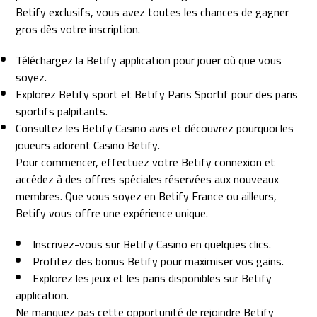
Betify exclusifs, vous avez toutes les chances de gagner
gros dès votre inscription.
Téléchargez la Betify application pour jouer où que vous
soyez.
Explorez Betify sport et Betify Paris Sportif pour des paris
sportifs palpitants.
Consultez les Betify Casino avis et découvrez pourquoi les
joueurs adorent Casino Betify.
Pour commencer, effectuez votre Betify connexion et
accédez à des offres spéciales réservées aux nouveaux
membres. Que vous soyez en Betify France ou ailleurs,
Betify vous offre une expérience unique.
Inscrivez-vous sur Betify Casino en quelques clics.
Profitez des bonus Betify pour maximiser vos gains.
Explorez les jeux et les paris disponibles sur Betify
application.
Ne manquez pas cette opportunité de rejoindre Betify