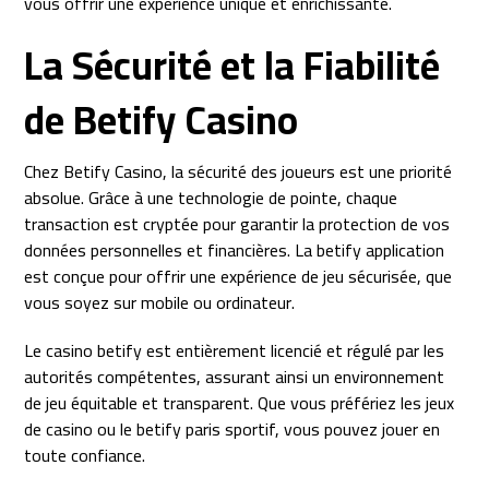
vous offrir une expérience unique et enrichissante.
La Sécurité et la Fiabilité
de Betify Casino
Chez Betify Casino, la sécurité des joueurs est une priorité
absolue. Grâce à une technologie de pointe, chaque
transaction est cryptée pour garantir la protection de vos
données personnelles et financières. La betify application
est conçue pour offrir une expérience de jeu sécurisée, que
vous soyez sur mobile ou ordinateur.
Le casino betify est entièrement licencié et régulé par les
autorités compétentes, assurant ainsi un environnement
de jeu équitable et transparent. Que vous préfériez les jeux
de casino ou le betify paris sportif, vous pouvez jouer en
toute confiance.