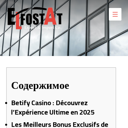
Содержимое
Betify Casino : Découvrez
l’Expérience Ultime en 2025
Les Meilleurs Bonus Exclusifs de