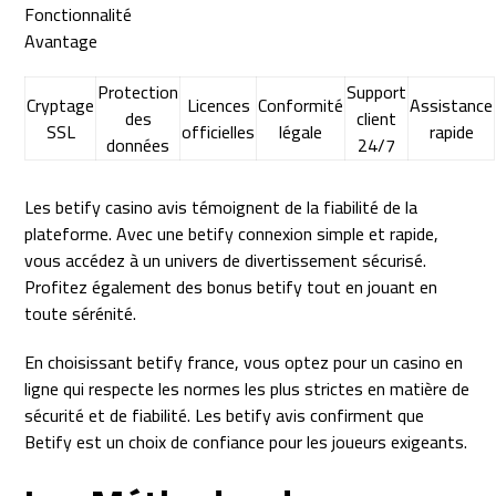
Fonctionnalité
Avantage
Protection
Support
Cryptage
Licences
Conformité
Assistance
des
client
SSL
officielles
légale
rapide
données
24/7
Les betify casino avis témoignent de la fiabilité de la
plateforme. Avec une betify connexion simple et rapide,
vous accédez à un univers de divertissement sécurisé.
Profitez également des bonus betify tout en jouant en
toute sérénité.
En choisissant betify france, vous optez pour un casino en
ligne qui respecte les normes les plus strictes en matière de
sécurité et de fiabilité. Les betify avis confirment que
Betify est un choix de confiance pour les joueurs exigeants.