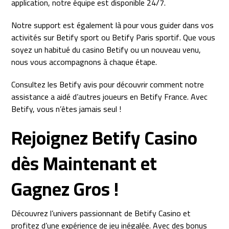
application, notre équipe est disponible 24/7.
Notre support est également là pour vous guider dans vos
activités sur Betify sport ou Betify Paris sportif. Que vous
soyez un habitué du casino Betify ou un nouveau venu,
nous vous accompagnons à chaque étape.
Consultez les Betify avis pour découvrir comment notre
assistance a aidé d’autres joueurs en Betify France. Avec
Betify, vous n’êtes jamais seul !
Rejoignez Betify Casino
dès Maintenant et
Gagnez Gros !
Découvrez l’univers passionnant de Betify Casino et
profitez d’une expérience de jeu inégalée. Avec des bonus