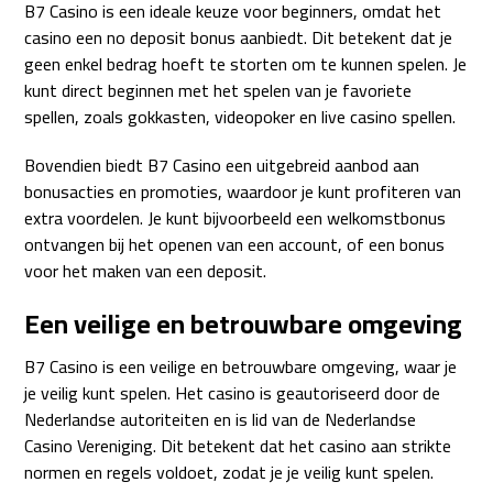
B7 Casino is een ideale keuze voor beginners, omdat het
casino een no deposit bonus aanbiedt. Dit betekent dat je
geen enkel bedrag hoeft te storten om te kunnen spelen. Je
kunt direct beginnen met het spelen van je favoriete
spellen, zoals gokkasten, videopoker en live casino spellen.
Bovendien biedt B7 Casino een uitgebreid aanbod aan
bonusacties en promoties, waardoor je kunt profiteren van
extra voordelen. Je kunt bijvoorbeeld een welkomstbonus
ontvangen bij het openen van een account, of een bonus
voor het maken van een deposit.
Een veilige en betrouwbare omgeving
B7 Casino is een veilige en betrouwbare omgeving, waar je
je veilig kunt spelen. Het casino is geautoriseerd door de
Nederlandse autoriteiten en is lid van de Nederlandse
Casino Vereniging. Dit betekent dat het casino aan strikte
normen en regels voldoet, zodat je je veilig kunt spelen.