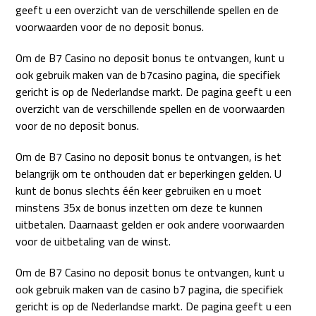
geeft u een overzicht van de verschillende spellen en de
voorwaarden voor de no deposit bonus.
Om de B7 Casino no deposit bonus te ontvangen, kunt u
ook gebruik maken van de b7casino pagina, die specifiek
gericht is op de Nederlandse markt. De pagina geeft u een
overzicht van de verschillende spellen en de voorwaarden
voor de no deposit bonus.
Om de B7 Casino no deposit bonus te ontvangen, is het
belangrijk om te onthouden dat er beperkingen gelden. U
kunt de bonus slechts één keer gebruiken en u moet
minstens 35x de bonus inzetten om deze te kunnen
uitbetalen. Daarnaast gelden er ook andere voorwaarden
voor de uitbetaling van de winst.
Om de B7 Casino no deposit bonus te ontvangen, kunt u
ook gebruik maken van de casino b7 pagina, die specifiek
gericht is op de Nederlandse markt. De pagina geeft u een