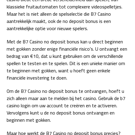
klassieke fruitautomaten tot complexere videospelletjes.
Maar het is niet alleen de spelselectie die B7 Casino
aantrekkelijk maakt, ook de no deposit bonus is een
aantrekkelijke optie voor nieuwe spelers.
Met de B7 Casino no deposit bonus kan u direct beginnen
met gokken zonder enige financiële risico’s. U ontvangt een
bedrag van €10, dat u kunt gebruiken om de verschillende
spellen te testen en te spelen. Dit is een unieke manier om
te beginnen met gokken, want u hoeft geen enkele
financiële investering te doen.
Om de B7 Casino no deposit bonus te ontvangen, hoeft u
zich alleen maar aan te melden bij het casino. Gebruik de b7
casino login om uw account te creëren en te activeren.
Vervolgens kunt u de no deposit bonus ontvangen en
beginnen met gokken.
Maar hoe werkt de B7 Casino no deposit bonus precies?