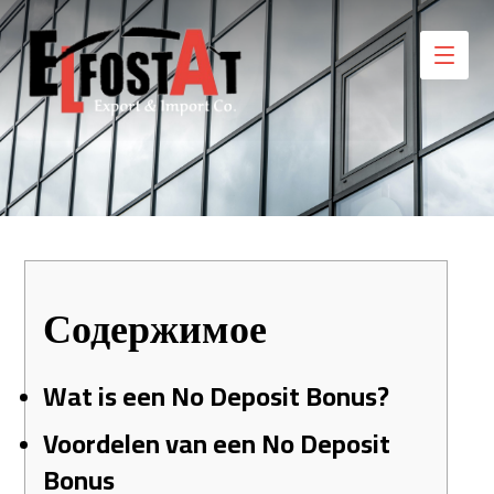
Содержимое
Wat is een No Deposit Bonus?
Voordelen van een No Deposit
Bonus