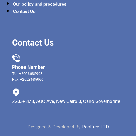
Our policy and procedures
Contact Us
Contact Us
Phone Number
Tel: +2023635908
Fax: +2023635960
2G33+3M8, AUC Ave, New Cairo 3, Cairo Governorate
Designed & Devoloped By
PeoFree LTD