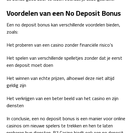
Voordelen van een No Deposit Bonus
Een no deposit bonus kan verschillende voordelen bieden,
zoals:
Het proberen van een casino zonder financiële risico’s
Het spelen van verschillende spelletjes zonder dat je eerst
een deposit moet doen
Het winnen van echte prijzen, alhoewel deze niet altijd
geldig zijn
Het verkrijgen van een beter beeld van het casino en zijn
diensten
In conclusie, een no deposit bonus is een manier voor online
casinos om nieuwe spelers te trekken en hen te laten
proberen hun diensten. B7 Casino biedt ook een no deposit