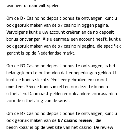
wanneer u maar wilt spelen.
Om de B7 Casino no deposit bonus te ontvangen, kunt u
ook gebruik maken van de b7 casino inloggen pagina.
Vervolgens kunt u uw account creëren en de no deposit
bonus ontvangen. Als u eenmaal een account heeft, kunt u
ook gebruik maken van de b7 casino nl pagina, die specifiek
gericht is op de Nederlandse markt.
Om de B7 Casino no deposit bonus te ontvangen, is het
belangrijk om te onthouden dat er beperkingen gelden. U
kunt de bonus slechts één keer gebruiken en u moet
minstens 35x de bonus inzetten om deze te kunnen
uitbetalen. Daarnaast gelden er ook andere voorwaarden
voor de uitbetaling van de winst.
Om de B7 Casino no deposit bonus te ontvangen, kunt u
ook gebruik maken van de
b7 casino review
, die
beschikbaar is op de website van het casino. De review