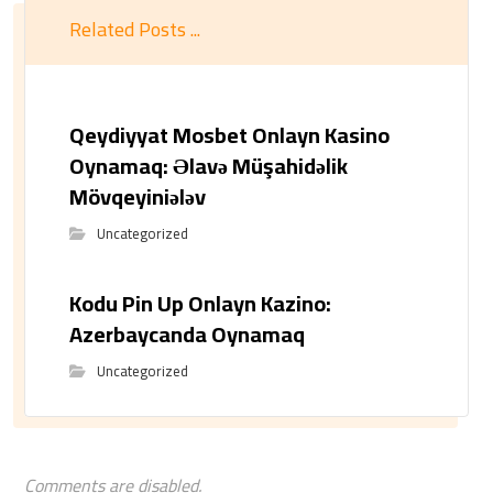
Related Posts ...
Qeydiyyat Mosbet Onlayn Kasino
Oynamaq: Əlavə Müşahidəlik
Mövqeyiniələv
Uncategorized
Kodu Pin Up Onlayn Kazino:
Azerbaycanda Oynamaq
Uncategorized
Comments are disabled.