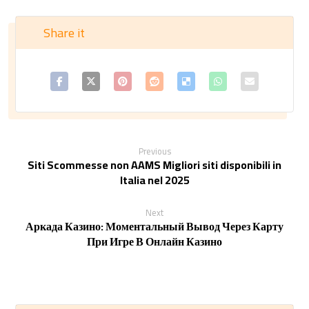
Previous
Siti Scommesse non AAMS Migliori siti disponibili in
Italia nel 2025
Next
Аркада Казино: Моментальный Вывод Через Карту
При Игре В Онлайн Казино