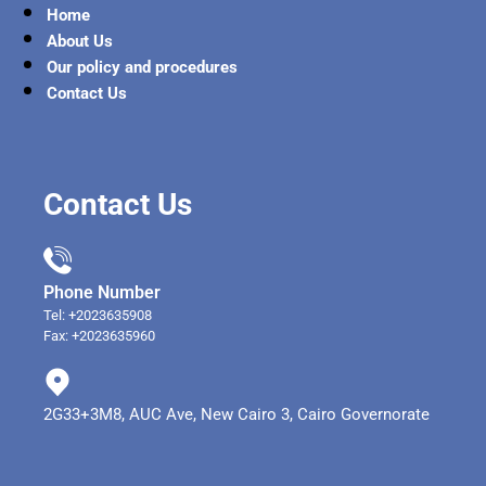
Home
About Us
Our policy and procedures
Contact Us
Contact Us
Phone Number
Tel: +2023635908
Fax: +2023635960
2G33+3M8, AUC Ave, New Cairo 3, Cairo Governorate