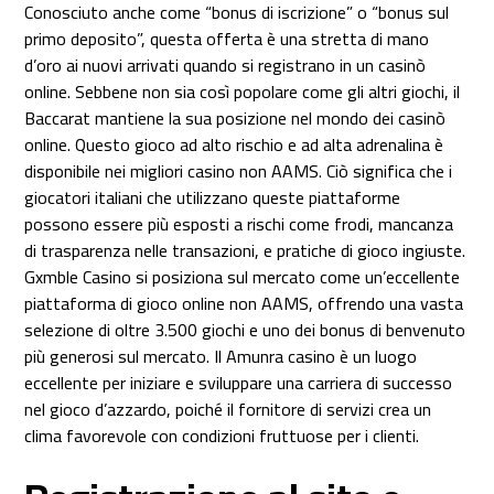
Conosciuto anche come “bonus di iscrizione” o “bonus sul
primo deposito”, questa offerta è una stretta di mano
d’oro ai nuovi arrivati ​​quando si registrano in un casinò
online. Sebbene non sia così popolare come gli altri giochi, il
Baccarat mantiene la sua posizione nel mondo dei casinò
online. Questo gioco ad alto rischio e ad alta adrenalina è
disponibile nei migliori casino non AAMS. Ciò significa che i
giocatori italiani che utilizzano queste piattaforme
possono essere più esposti a rischi come frodi, mancanza
di trasparenza nelle transazioni, e pratiche di gioco ingiuste.
Gxmble Casino si posiziona sul mercato come un’eccellente
piattaforma di gioco online non AAMS, offrendo una vasta
selezione di oltre 3.500 giochi e uno dei bonus di benvenuto
più generosi sul mercato. Il Amunra casino è un luogo
eccellente per iniziare e sviluppare una carriera di successo
nel gioco d’azzardo, poiché il fornitore di servizi crea un
clima favorevole con condizioni fruttuose per i clienti.