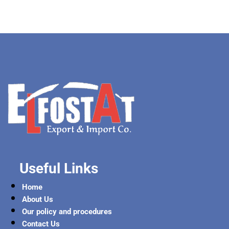
Useful Links
Home
About Us
Our policy and procedures
Contact Us