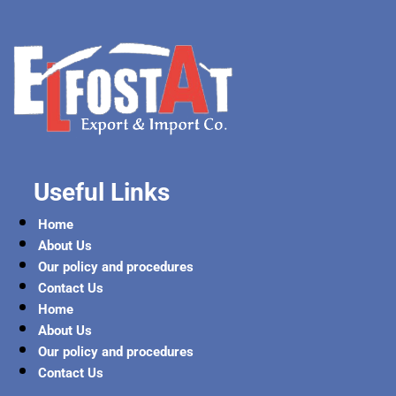
Useful Links
Home
About Us
Our policy and procedures
Contact Us
Home
About Us
Our policy and procedures
Contact Us