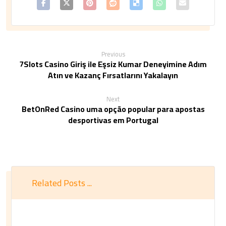
Previous
7Slots Casino Giriş ile Eşsiz Kumar Deneyimine Adım
Atın ve Kazanç Fırsatlarını Yakalayın
Next
BetOnRed Casino uma opção popular para apostas
desportivas em Portugal
Related Posts ...