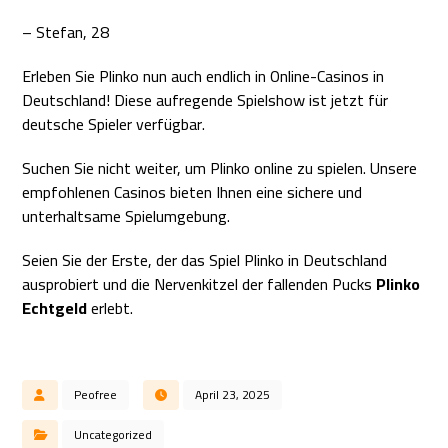
– Stefan, 28
Erleben Sie Plinko nun auch endlich in Online-Casinos in
Deutschland! Diese aufregende Spielshow ist jetzt für
deutsche Spieler verfügbar.
Suchen Sie nicht weiter, um Plinko online zu spielen. Unsere
empfohlenen Casinos bieten Ihnen eine sichere und
unterhaltsame Spielumgebung.
Seien Sie der Erste, der das Spiel Plinko in Deutschland
ausprobiert und die Nervenkitzel der fallenden Pucks
Plinko
Echtgeld
erlebt.
Peofree
April 23, 2025
Uncategorized