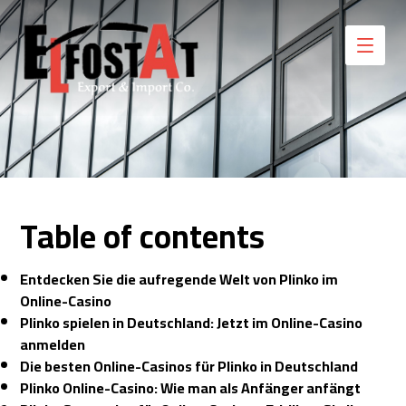
Table of contents
Entdecken Sie die aufregende Welt von Plinko im
Online-Casino
Plinko spielen in Deutschland: Jetzt im Online-Casino
anmelden
Die besten Online-Casinos für Plinko in Deutschland
Plinko Online-Casino: Wie man als Anfänger anfängt