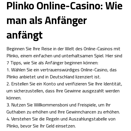
Plinko Online-Casino: Wie
man als Anfänger
anfängt
Beginnen Sie Ihre Reise in der Welt des Online-Casinos mit
Plinko, einem einfachen und unterhaltsamen Spiel. Hier sind
7 Tipps, wie Sie als Anfänger beginnen können:
1. Wählen Sie ein vertrauenswürdiges Online-Casino, das
Plinko anbietet und in Deutschland lizenziert ist.
2. Erstellen Sie ein Konto und verifizieren Sie Ihre Identität,
um sicherzustellen, dass Ihre Gewinne ausgezahlt werden
können.
3. Nutzen Sie Willkommensboni und Freispiele, um Ihr
Guthaben zu erhöhen und Ihre Gewinnchancen zu erhöhen.
4. Verstehen Sie die Regeln und Auszahlungstabelle von
Plinko, bevor Sie Ihr Geld einsetzen.