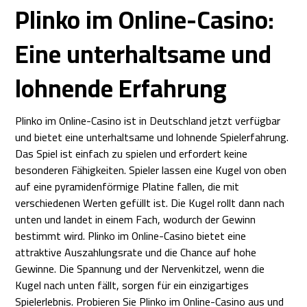
Plinko im Online-Casino:
Eine unterhaltsame und
lohnende Erfahrung
Plinko im Online-Casino ist in Deutschland jetzt verfügbar
und bietet eine unterhaltsame und lohnende Spielerfahrung.
Das Spiel ist einfach zu spielen und erfordert keine
besonderen Fähigkeiten. Spieler lassen eine Kugel von oben
auf eine pyramidenförmige Platine fallen, die mit
verschiedenen Werten gefüllt ist. Die Kugel rollt dann nach
unten und landet in einem Fach, wodurch der Gewinn
bestimmt wird. Plinko im Online-Casino bietet eine
attraktive Auszahlungsrate und die Chance auf hohe
Gewinne. Die Spannung und der Nervenkitzel, wenn die
Kugel nach unten fällt, sorgen für ein einzigartiges
Spielerlebnis. Probieren Sie Plinko im Online-Casino aus und