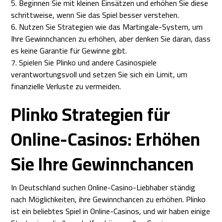
5. Beginnen Sie mit kleinen Einsätzen und erhöhen Sie diese
schrittweise, wenn Sie das Spiel besser verstehen.
6. Nutzen Sie Strategien wie das Martingale-System, um
Ihre Gewinnchancen zu erhöhen, aber denken Sie daran, dass
es keine Garantie für Gewinne gibt.
7. Spielen Sie Plinko und andere Casinospiele
verantwortungsvoll und setzen Sie sich ein Limit, um
finanzielle Verluste zu vermeiden.
Plinko Strategien für
Online-Casinos: Erhöhen
Sie Ihre Gewinnchancen
In Deutschland suchen Online-Casino-Liebhaber ständig
nach Möglichkeiten, ihre Gewinnchancen zu erhöhen. Plinko
ist ein beliebtes Spiel in Online-Casinos, und wir haben einige