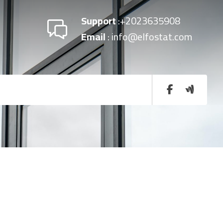
Support
:+2023635908
Email
: info@elfostat.com