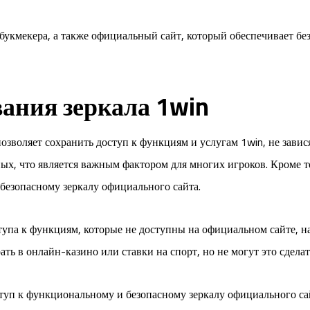
 букмекера, а также официальный сайт, который обеспечивает бе
ания зеркала 1win
озволяет сохранить доступ к функциям и услугам 1win, не зави
ых, что является важным фактором для многих игроков. Кроме т
 безопасному зеркалу официального сайта.
ступа к функциям, которые не доступны на официальном сайте, н
ать в онлайн-казино или ставки на спорт, но не могут это сделат
туп к функциональному и безопасному зеркалу официального сай