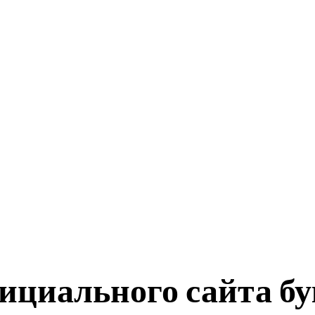
ициального сайта бу