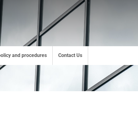
policy and procedures
Contact Us