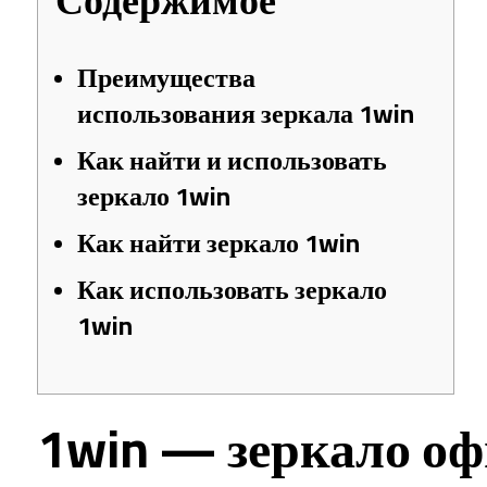
Содержимое
Преимущества
использования зеркала 1win
Как найти и использовать
зеркало 1win
Как найти зеркало 1win
Как использовать зеркало
1win
1win — зеркало оф