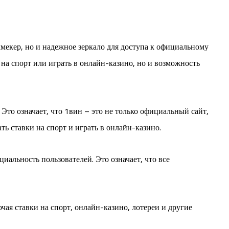
мекер, но и надежное зеркало для доступа к официальному
 на спорт или играть в онлайн-казино, но и возможность
 Это означает, что 1вин – это не только официальный сайт,
ть ставки на спорт и играть в онлайн-казино.
иальность пользователей. Это означает, что все
чая ставки на спорт, онлайн-казино, лотереи и другие