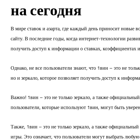
на сегодня
В мире ставок и азарта, где каждый день приносит новые 
сайту. В последние годы, когда интернет-технологии развив
получить доступ к информации о ставках, коэффициентах и 
Однако, не все пользователи знают, что 1вин – это не толь
но и зеркало, которое позволяет получить доступ к информа
Важно! 1вин – это не только зеркало, а также официальный
пользователи, которые используют 1вин, могут быть увере
Также, 1вин – это не только зеркало, а также официальный
игры. Это означает, что пользователи могут выбрать любую 