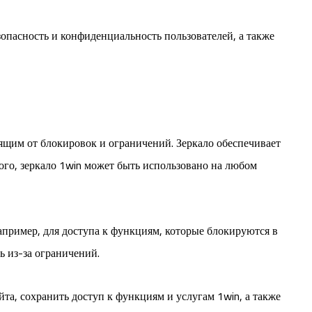
зопасность и конфиденциальность пользователей, а также
сящим от блокировок и ограничений. Зеркало обеспечивает
ого, зеркало 1win может быть использовано на любом
апример, для доступа к функциям, которые блокируются в
ь из-за ограничений.
та, сохранить доступ к функциям и услугам 1win, а также