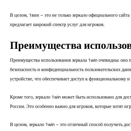
В целом, 1вин – это не только зеркало официального сайта
предлагает широкий спектр услуг для игроков.
Преимущества использов
Преимущества использования зеркала 1win очевидны: оно п
безопасность и конфиденциальность пользовательских данн
устройстве, что обеспечивает доступ к функциональному и
Кроме того, зеркало 1win может быть использовано для до
России. Это особенно важно для игроков, которые хотят игр
В целом, зеркало 1win – это отличный способ получить дос