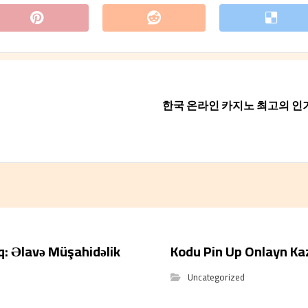
한국 온라인 카지노 최고의 인
: Əlavə Müşahidəlik
Kodu Pin Up Onlayn K
Uncategorized