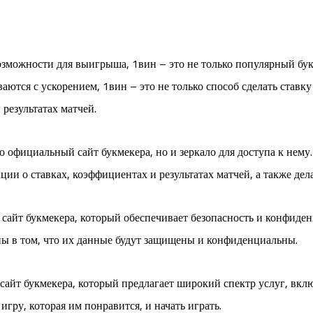
возможности для выигрыша, 1вин – это не только популярный бук
аются с ускорением, 1вин – это не только способ сделать ставку
результатах матчей.
ко официальный сайт букмекера, но и зеркало для доступа к нему.
ции о ставках, коэффициентах и результатах матчей, а также дела
 сайт букмекера, который обеспечивает безопасность и конфиденц
ны в том, что их данные будут защищены и конфиденциальны.
 сайт букмекера, который предлагает широкий спектр услуг, вклю
игру, которая им понравится, и начать играть.