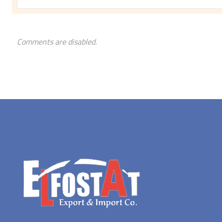
Comments are disabled.