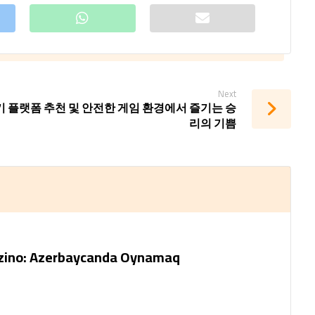
Next
기 플랫폼 추천 및 안전한 게임 환경에서 즐기는 승
리의 기쁨
azino: Azerbaycanda Oynamaq