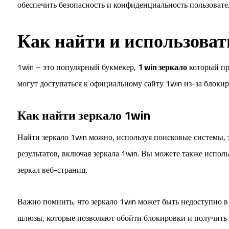
обеспечить безопасность и конфиденциальность пользовате
Как найти и использоват
1win – это популярный букмекер,
1 win зеркало
который пре
могут доступаться к официальному сайту 1win из-за блокир
Как найти зеркало 1win
Найти зеркало 1win можно, используя поисковые системы, т
результатов, включая зеркала 1win. Вы можете также испол
зеркал веб-страниц.
Важно помнить, что зеркало 1win может быть недоступно в
шлюзы, которые позволяют обойти блокировки и получить д