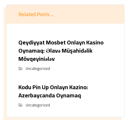
Related Posts ...
Qeydiyyat Mosbet Onlayn Kasino
Oynamaq: Əlavə Müşahidəlik
Mövqeyiniələv
Uncategorized
Kodu Pin Up Onlayn Kazino:
Azerbaycanda Oynamaq
Uncategorized