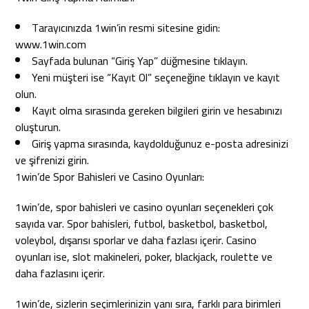
Tarayıcınızda 1win’in resmi sitesine gidin:
www.1win.com
Sayfada bulunan “Giriş Yap” düğmesine tıklayın.
Yeni müşteri ise “Kayıt Ol” seçeneğine tıklayın ve kayıt
olun.
Kayıt olma sırasında gereken bilgileri girin ve hesabınızı
oluşturun.
Giriş yapma sırasında, kaydolduğunuz e-posta adresinizi
ve şifrenizi girin.
1win’de Spor Bahisleri ve Casino Oyunları:
1win’de, spor bahisleri ve casino oyunları seçenekleri çok
sayıda var. Spor bahisleri, futbol, basketbol, basketbol,
voleybol, dışarısı sporlar ve daha fazlası içerir. Casino
oyunları ise, slot makineleri, poker, blackjack, roulette ve
daha fazlasını içerir.
1win’de, sizlerin seçimlerinizin yanı sıra, farklı para birimleri