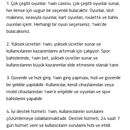
1. Çok çeşitli oyunlar: 1win casino, çok çeşitli oyunlar sunar,
her kimse için uygun bir seçenek bulacaktır. Oyunlar, slot
makinesi, sırasıyla oyunlar, kart oyunları, roulette ve bahis
oyunları içerir. Herhangi bir oyun seçerseniz, 1win’de
bulacaksınız.
2. Yüksek ücretler: 1win, yüksek ücretler sunar ve
kullanıcılarının kazanımlarını artırmak için çalışıyor. Spor
bahislerinde, 1win bet, yüksek ücretler sunar ve
kullanıcılarının büyük kazanımlar elde etmesine olanak tanır.
3. Güvenilir ve hızlı giriş: 1win giriş yapması, hızlı ve güvenilir
bir şekilde yapılabilir. Kullanıcılar, kendi cihazlarından veya
mobil cihazlarından 1win’e erişebilir ve oyunları ve spor
bahislerini yapabilir.
4. İyi destek hizmeti: 1win, kullanıcılarının sorularını
çözümlemeye odaklanmaktadır. Destek hizmeti, 24 saat 7
gün hizmet verir ve kullanıcıların sorularını hızlı ve etkili