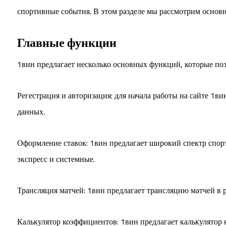
спортивные события. В этом разделе мы рассмотрим основ
Главные функции
1вин предлагает несколько основных функций, которые поз
Регестрация и авторизация: для начала работы на сайте 1в
данных.
Оформление ставок: 1вин предлагает широкий спектр спорти
экспресс и системные.
Трансляция матчей: 1вин предлагает трансляцию матчей в 
Калькулятор коэффициентов: 1вин предлагает калькулятор 