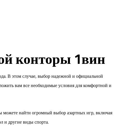
ой конторы 1вин
хода. В этом случае, выбор надежной и официальной
дложить вам все необходимые условия для комфортной и
 вы можете найти огромный выбор азартных игр, включая
ол и другие виды спорта.