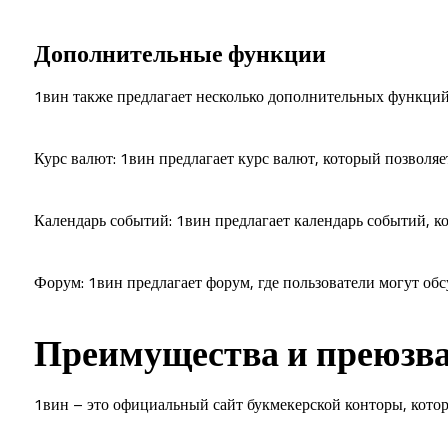
Дополнительные функции
1вин также предлагает несколько дополнительных функций,
Курс валют: 1вин предлагает курс валют, который позволяе
Календарь событий: 1вин предлагает календарь событий, ко
Форум: 1вин предлагает форум, где пользователи могут обс
Преимущества и преюзв
1вин – это официальный сайт букмекерской конторы, кото