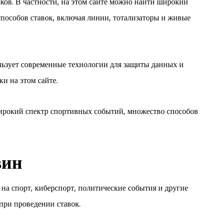
ов. В частности, на этом сайте можно найти широкий
способов ставок, включая линии, тотализаторы и живые
льзует современные технологии для защиты данных и
ки на этом сайте.
широкий спектр спортивных событий, множество способов
вин
на спорт, киберспорт, политические события и другие
при проведении ставок.