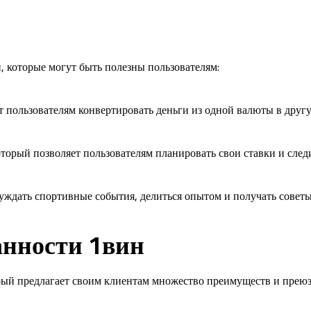
 которые могут быть полезны пользователям:
т пользователям конвертировать деньги из одной валюты в друг
торый позволяет пользователям планировать свои ставки и след
уждать спортивные события, делиться опытом и получать советы
анности 1вин
рый предлагает своим клиентам множество преимуществ и преюз