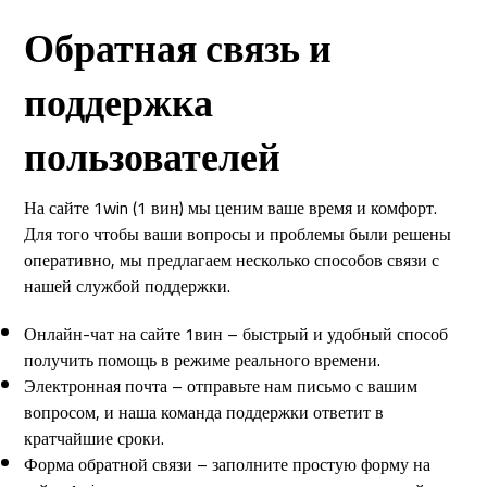
Обратная связь и
поддержка
пользователей
На сайте 1win (1 вин) мы ценим ваше время и комфорт.
Для того чтобы ваши вопросы и проблемы были решены
оперативно, мы предлагаем несколько способов связи с
нашей службой поддержки.
Онлайн-чат на сайте 1вин – быстрый и удобный способ
получить помощь в режиме реального времени.
Электронная почта – отправьте нам письмо с вашим
вопросом, и наша команда поддержки ответит в
кратчайшие сроки.
Форма обратной связи – заполните простую форму на