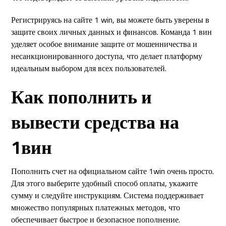
Регистрируясь на сайте 1 win, вы можете быть уверены в
защите своих личных данных и финансов. Команда 1 вин
уделяет особое внимание защите от мошенничества и
несанкционированного доступа, что делает платформу
идеальным выбором для всех пользователей.
Как пополнить и
вывести средства на
1вин
Пополнить счет на официальном сайте 1win очень просто.
Для этого выберите удобный способ оплаты, укажите
сумму и следуйте инструкциям. Система поддерживает
множество популярных платежных методов, что
обеспечивает быстрое и безопасное пополнение.