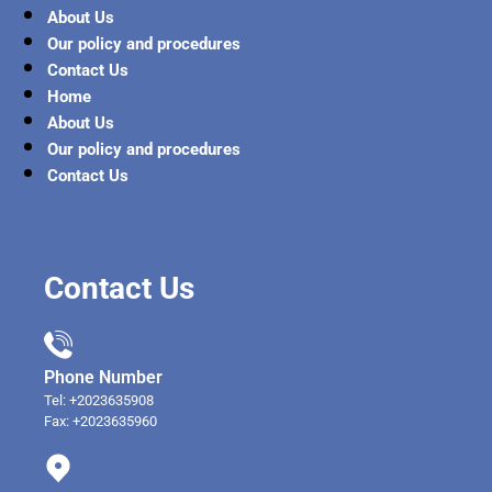
About Us
Our policy and procedures
Contact Us
Home
About Us
Our policy and procedures
Contact Us
Contact Us
Phone Number
Tel: +2023635908
Fax: +2023635960