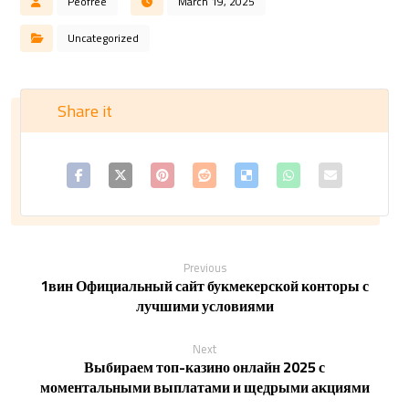
Peofree
March 19, 2025
Uncategorized
Previous
1вин Официальный сайт букмекерской конторы с
лучшими условиями
Next
Выбираем топ-казино онлайн 2025 с
моментальными выплатами и щедрыми акциями