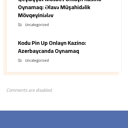
Oynamaq: Əlavə Müşahidəlik
Mövqeyiniələv
Uncategorized
Kodu Pin Up Onlayn Kazino:
Azerbaycanda Oynamaq
Uncategorized
Comments are disabled.