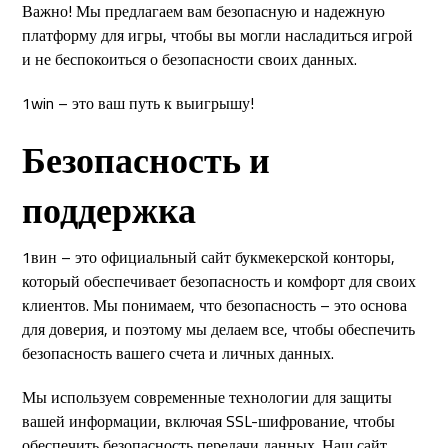
Важно! Мы предлагаем вам безопасную и надежную
платформу для игры, чтобы вы могли насладиться игрой
и не беспокоиться о безопасности своих данных.
1win – это ваш путь к выигрышу!
Безопасность и
поддержка
1вин – это официальный сайт букмекерской конторы,
который обеспечивает безопасность и комфорт для своих
клиентов. Мы понимаем, что безопасность – это основа
для доверия, и поэтому мы делаем все, чтобы обеспечить
безопасность вашего счета и личных данных.
Мы используем современные технологии для защиты
вашей информации, включая SSL-шифрование, чтобы
обеспечить безопасность передачи данных. Наш сайт