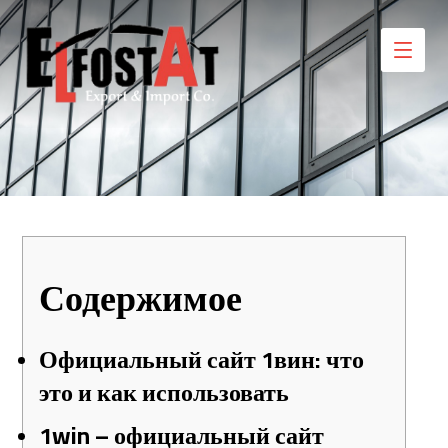
Содержимое
Официальный сайт 1вин: что
это и как использовать
1win – официальный сайт