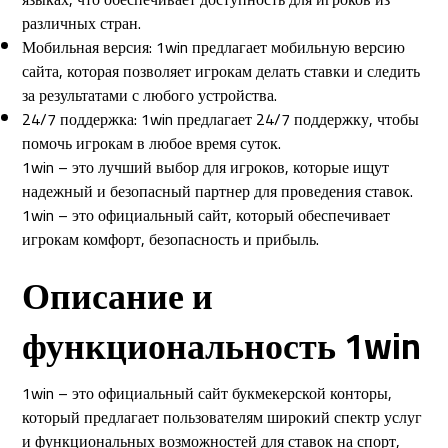
различных стран.
Мобильная версия: 1win предлагает мобильную версию
сайта, которая позволяет игрокам делать ставки и следить
за результатами с любого устройства.
24/7 поддержка: 1win предлагает 24/7 поддержку, чтобы
помочь игрокам в любое время суток.
1win – это лучший выбор для игроков, которые ищут
надежный и безопасный партнер для проведения ставок.
1win – это официальный сайт, который обеспечивает
игрокам комфорт, безопасность и прибыль.
Описание и
функциональность 1win
1win – это официальный сайт букмекерской конторы,
который предлагает пользователям широкий спектр услуг
и функциональных возможностей для ставок на спорт,