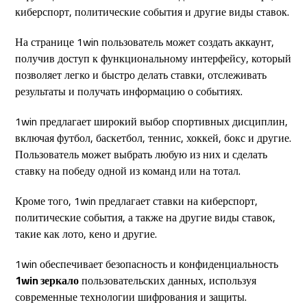
киберспорт, политические события и другие виды ставок.
На странице 1win пользователь может создать аккаунт,
получив доступ к функциональному интерфейсу, который
позволяет легко и быстро делать ставки, отслеживать
результаты и получать информацию о событиях.
1win предлагает широкий выбор спортивных дисциплин,
включая футбол, баскетбол, теннис, хоккей, бокс и другие.
Пользователь может выбрать любую из них и сделать
ставку на победу одной из команд или на тотал.
Кроме того, 1win предлагает ставки на киберспорт,
политические события, а также на другие виды ставок,
такие как лото, кено и другие.
1win обеспечивает безопасность и конфиденциальность
1win зеркало
пользовательских данных, используя
современные технологии шифрования и защиты.