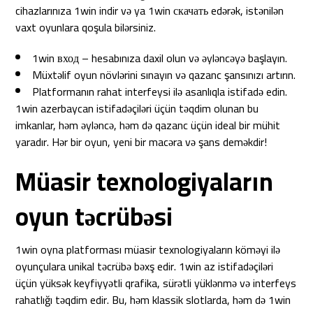
cihazlarınıza 1win indir və ya 1win скачать edərək, istənilən
vaxt oyunlara qoşula bilərsiniz.
1win вход – hesabınıza daxil olun və əyləncəyə başlayın.
Müxtəlif oyun növlərini sınayın və qazanc şansınızı artırın.
Platformanın rahat interfeysi ilə asanlıqla istifadə edin.
1win azerbaycan istifadəçiləri üçün təqdim olunan bu
imkanlar, həm əyləncə, həm də qazanc üçün ideal bir mühit
yaradır. Hər bir oyun, yeni bir macəra və şans deməkdir!
Müasir texnologiyaların
oyun təcrübəsi
1win oyna platforması müasir texnologiyaların köməyi ilə
oyunçulara unikal təcrübə bəxş edir. 1win az istifadəçiləri
üçün yüksək keyfiyyətli qrafika, sürətli yüklənmə və interfeys
rahatlığı təqdim edir. Bu, həm klassik slotlarda, həm də 1win