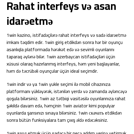
Rahat interfeys və asan
idarəetmə
1win kazino, istifadəçilərə rahat interfeys və sadə idarəetmə
imkanı təqdim edir. 1win giriş etdikdən sonra hər bir oyunçu
asanlıqla platformada hərəkət edə və sevimli oyunlarını
taparaq əylənə bilər. 1win azerbaycan istifadəçiləri üçün
xüsusi olaraq hazırlanmış interfeys, həm yeni başlayanlar,
həm də təcrübəli oyunçular üçün ideal seçimdir.
1win indir və ya 1win yukle seçimi ilə mobil cihazınıza
platformanı yükləyərək, istənilən yerdə və zamanda əyləncəyə
qoşula bilərsiniz. 1win az tətbiqi vasitəsilə oyunlarınıza rahat
şəkildə davam edə, həmçinin 1win aviator kimi populyar
oyunlarda şansınızı sınaya bilərsiniz. 1win скачать etdikdən
sonra bütün funksiyalara tam çıxış əldə edəcəksiniz.
1win вход etmək üçün sadəcə bir neçə addım yerinə yetirmək