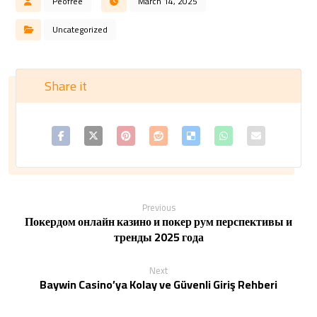
Peofree
March 14, 2025
Uncategorized
Previous
Покердом онлайн казино и покер рум перспективы и
тренды 2025 года
Next
Baywin Casino’ya Kolay ve Güvenli Giriş Rehberi