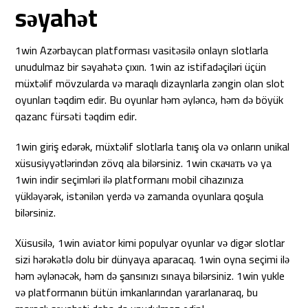
səyahət
1win Azərbaycan platforması vasitəsilə onlayn slotlarla
unudulmaz bir səyahətə çıxın. 1win az istifadəçiləri üçün
müxtəlif mövzularda və maraqlı dizaynlarla zəngin olan slot
oyunları təqdim edir. Bu oyunlar həm əyləncə, həm də böyük
qazanc fürsəti təqdim edir.
1win giriş edərək, müxtəlif slotlarla tanış ola və onların unikal
xüsusiyyətlərindən zövq ala bilərsiniz. 1win скачать və ya
1win indir seçimləri ilə platformanı mobil cihazınıza
yükləyərək, istənilən yerdə və zamanda oyunlara qoşula
bilərsiniz.
Xüsusilə, 1win aviator kimi populyar oyunlar və digər slotlar
sizi hərəkətlə dolu bir dünyaya aparacaq. 1win oyna seçimi ilə
həm əylənəcək, həm də şansınızı sınaya bilərsiniz. 1win yukle
və platformanın bütün imkanlarından yararlanaraq, bu