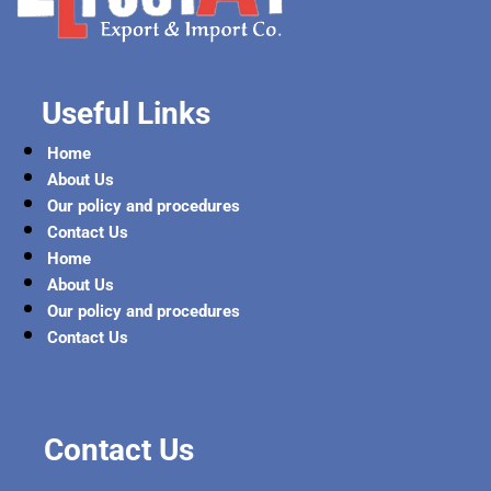
Useful Links
Home
About Us
Our policy and procedures
Contact Us
Home
About Us
Our policy and procedures
Contact Us
Contact Us