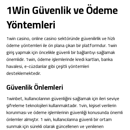
1Win Güvenlik ve Ödeme
Yöntemleri
1win casino, online casino sektöründe güvenilirlik ve hïzlı
ödeme yöntemleri ile ön plana çıkan bir platformdur. 1win
giriş yapmak için öncelikle güvenli bir bağlantıyı sağlamak
önemlidir. 1win, ödeme işlemlerinde kredi kartları, banka
havalesi, e-cüzdanlar gibi çeşitli yöntemleri
desteklemektedir.
Güvenlik Önlemleri
1winbet, kullanıcılarının güvenliğini sağlamak için ileri seviye
şifreleme teknolojileri kullanmaktadır. 1vin, kişisel verilerin
korunması ve ödeme işlemlerinin güvenliği konusunda önemli
önlemler almıştır. 1 win, kullanıcılarına güvenli bir ortam
sunmak için sürekli olarak güncellenen ve yenilenen