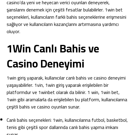
casino’da yeni ve heyecan verici oyunları deneyerek,
şanslarını denemek için çeşitli fırsatlar bulabilirler. 1win bet
seçenekleri, kullanıcıların farklı bahis seçeneklerine erişmesini
sağlıyor ve kullanıcıların kazançlarını artırmasına yardımcı
oluyor.
1Win Canlı Bahis ve
Casino Deneyimi
1win giriş yaparak, kullanıcılar canlı bahis ve casino deneyimi
yaşayabilirler. 1vin, 1win giriş yaparak erişilebilen bir
platformdur ve 1winbet olarak da bilinir. 1 win, 1win bet,
1win gibi aramalarla da erişilebilen bu platform, kullanıcılarına
çeşitli bahis ve casino oyunları sunar.
Canlı bahis seçenekleri: 1win, kullanıcılarına futbol, basketbol,
tenis gibi çeşitli spor dallarında canlı bahis yapma imkanı
sunar.