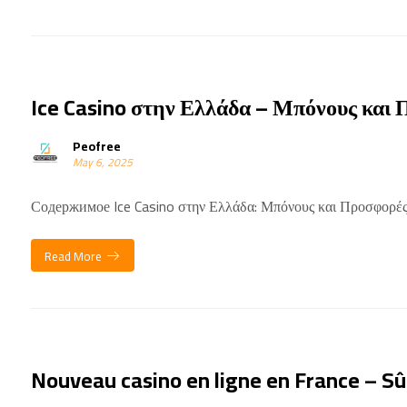
Ice Casino στην Ελλάδα – Μπόνους και
Peofree
May 6, 2025
Содержимое Ice Casino στην Ελλάδα: Μπόνους και Προσφορές 
Read More
Nouveau casino en ligne en France – Sû