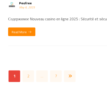
Peofree
May 6, 2025
Содержимое Nouveau casino en ligne 2025 : Sécurité et sécur
Read More
1
2
…
7