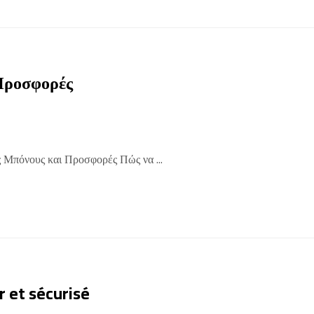
 Προσφορές
Μπόνους και Προσφορές Πώς να ...
r et sécurisé