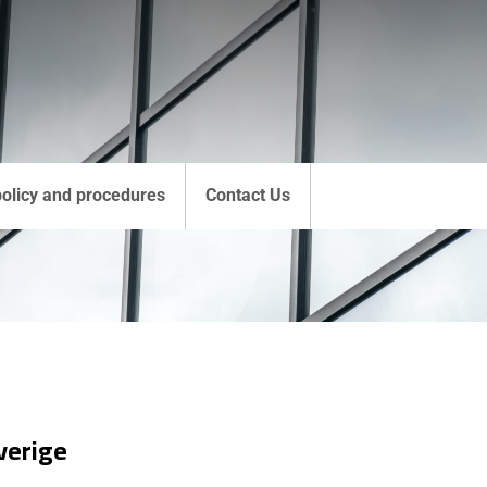
policy and procedures
Contact Us
verige